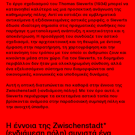
Το έργο σχεδιασμού του Thomas Sieverts (1934) μπορεί να
κατανοηθεί καλύτερα ως μια προσεκτική ανάγνωση της
καθημερινής πόλης. Αντί να εστιάζει σε εμβληματικά
αντικείμενα ή εξιδανικευμένες αστικές μορφές, ο Sieverts
έδωσε ιδιαίτερη σημασία στις πραγματικές συνθήκες που
παρήγαγε η μεταπολεμική ανάπτυξη, η κινητικότητα και η
αποκέντρωση. Η προσέγγισή του συνδύαζε τον αστικό
σχεδιασμό, την αρχιτεκτονική και τη θεωρία, με έντονη
έμφαση στην παρατήρηση, τη χαρτογράφηση και την
κατανόηση του τρόπου με τον οποίο οι άνθρωποι ζουν και
κινούνται μέσα στον χώρο. Για τον Sieverts, το δομημένο
περιβάλλον δεν ήταν μια ολοκληρωμένη σύνθεση, αλλά
ένα εξελισσόμενο σύστημα που διαμορφώνεται από
οικονομικές, κοινωνικές και υποδομικές δυνάμεις.
Αυτή η οπτική διατυπώνεται πιο καθαρά στην έννοια της
Zwischenstadt («ενδιάμεση πόλη»). Με τον όρο αυτό, ο
Sieverts περιέγραψε τα εκτεταμένα αστικά τοπία που
βρίσκονται ανάμεσα στην παραδοσιακή συμπαγή πόλη και
την ανοιχτή ύπαιθρο.
Η έννοια της Zwischenstadt*
(ενδιάμεση πόλη) συνιστά ένα