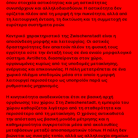
όπου στοιχεία αστικότητας και μη αστικότητας
συνυπάρχουν και αλληλοδιεισδύουν. Η αστικότητα δεν
ορίζεται πλέον από τη μορφή ή την πυκνότητα, αλλά από
τη λειτουργική ένταση, τη δικτύωση και τη συμμετοχή σε
ευρύτερα συστήματα ροών.
Κεντρικό χαρακτηριστικό της Zwischenstadt είναι η
αποσύνδεση μορφής και λειτουργίας. Οι αστικές
δραστηριότητες δεν απαιτούν πλέον τη φυσική τους
εγγύτητα ούτε την ένταξή τους σε ένα ενιαίο μορφολογικό
σύστημα. Αντίθετα, διασπείρονται στον χώρο,
οργανωμένες κυρίως από τις υποδομές μετακίνησης,
ενέργειας και επικοινωνίας. Η πόλη μετατρέπεται σε ένα
χωρικό πλέγμα υποδομών, μέσα στο οποίο η μορφή
λειτουργεί περισσότερο ως υποπροϊόν παρά ως
ρυθμιστικός μηχανισμός.
Η κινητικότητα αναδεικνύεται έτσι σε βασική αρχή
οργάνωσης του χώρου. Στη Zwischenstadt, η εμπειρία του
χώρου καθορίζεται λιγότερο από τη σταθερότητα και
περισσότερο από τη μετακίνηση. Ο χρόνος αντικαθιστά
την απόσταση ως βασική μονάδα μέτρησης και η
καθημερινότητα συγκροτείται μέσα από ακολουθίες
μεταβάσεων μεταξύ αποσπασματικών τόπων. Η πόλη δεν
βιώνεται ως συνεχές τοπίο, αλλά ως αλληλουχία σημείων