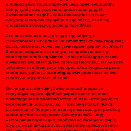
αυθαίρετη ανάπτυξη, παρήγαγε μια μορφή ενδιάμεσης
πόλης χωρίς σαφή πρότυπα προαστιοποίησης. Η
Zwischenstadt στην Ελλάδα δεν συγκροτείται ως
προγραμματισμένη περιφέρεια της πόλης, αλλά ως
αποτέλεσμα συνεχούς χωρικής προσθήκης.
Στο πολεοδομικό συγκρότημα της Αθήνας, η
Zwischenstadt δεν μπορεί να εντοπιστεί σε συγκεκριμένες
ζώνες, αλλά λειτουργεί ως γενικευμένη χωρική συνθήκη. Η
διάκριση ανάμεσα στο κέντρο, τα προάστια και την
περιφέρεια αποδυναμώνεται, καθώς ολόκληρη η Αττική
συγκροτεί ένα εκτεταμένο πεδίο αστικότητας. Η πόλη δεν
τελειώνει στα διοικητικά της όρια, αλλά διαχέεται μέσω
υποδομών, χρήσεων και καθημερινών πρακτικών σε ένα
ευρύτερο μητροπολιτικό τοπίο.
Θεωρητικά, η αθηναϊκή Zwischenstadt μπορεί να
περιγραφεί ως ένα υβριδικό χωρικό σύστημα, όπου
συνυπάρχουν διαφορετικά ιστορικά στρώματα χωρίς να
ενοποιούνται μορφολογικά. Η ιστορική πόλη, η πυκνή
μεταπολεμική δόμηση, οι άτυπες επεκτάσεις, οι μεγάλες
υποδομές και οι σύγχρονες ζώνες κατανάλωσης
λειτουργούν παράλληλα, παράγοντας έναν χώρο χωρίς
σαφή συνοχή αλλά με έντονη λειτουργική διασύνδεση. Η
έλλειψη μορφικής ενότητας δεν αποτελεί παθολογία,