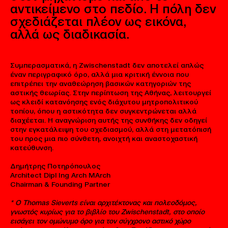
αντικείμενο στο πεδίο. Η πόλη δεν
σχεδιάζεται πλέον ως εικόνα,
αλλά ως διαδικασία.
Συμπερασματικά, η Zwischenstadt δεν αποτελεί απλώς
έναν περιγραφικό όρο, αλλά μια κριτική έννοια που
επιτρέπει την αναθεώρηση βασικών κατηγοριών της
αστικής θεωρίας. Στην περίπτωση της Αθήνας, λειτουργεί
ως κλειδί κατανόησης ενός διάχυτου μητροπολιτικού
τοπίου, όπου η αστικότητα δεν συγκεντρώνεται αλλά
διαχέεται. Η αναγνώριση αυτής της συνθήκης δεν οδηγεί
στην εγκατάλειψη του σχεδιασμού, αλλά στη μετατόπισή
του προς μια πιο σύνθετη, ανοιχτή και αναστοχαστική
κατεύθυνση.
Δημήτρης Ποτηρόπουλος
Architect Dipl Ing Arch MArch
Chairman & Founding Partner
* Ο Thomas Sieverts είναι αρχιτέκτονας και πολεοδόμος,
γνωστός κυρίως για το βιβλίο του Zwischenstadt, στο οποίο
εισάγει τον ομώνυμο όρο για τον σύγχρονο αστικό χώρο